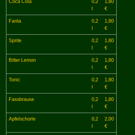
Coca Cola
0,2
1,80
l
€
Fanta
0,2
1,80
l
€
Sprite
0,2
1,80
l
€
Bitter Lemon
0,2
1,80
l
€
Tonic
0,2
1,80
l
€
Fassbrause
0,2
1,80
l
€
Apfelschorle
0,2
2,00
l
€