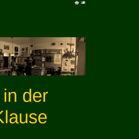
in der
Klause