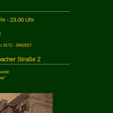
:
hr - 23.00 Uhr
g
k: 0172 - 3942657
bacher Straße 2
Hause
use"